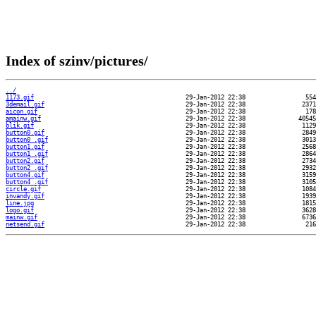
Index of szinv/pictures/
../
1173.gif
3demail.gif
aicon.gif
amainw.gif
blik.gif
button0.gif
button0_.gif
button1.gif
button1_.gif
button2.gif
button2_.gif
button4.gif
button4_.gif
circle.gif
invandy.gif
line.jpg
logo.gif
mainw.gif
netsend.gif